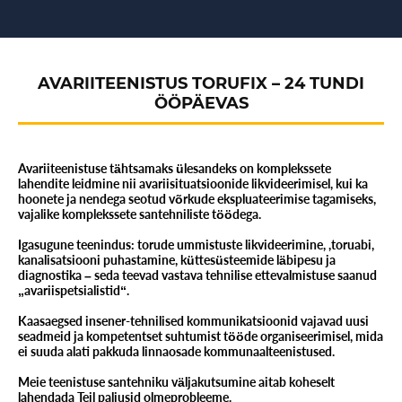
AVARIITEENISTUS TORUFIX – 24 TUNDI
ÖÖPÄEVAS
Avariiteenistuse tähtsamaks ülesandeks on komplekssete
lahendite leidmine nii avariisituatsioonide likvideerimisel, kui ka
hoonete ja nendega seotud võrkude ekspluateerimise tagamiseks,
vajalike komplekssete santehniliste töödega.
Igasugune teenindus: torude ummistuste likvideerimine, ,toruabi,
kanalisatsiooni puhastamine, küttesüsteemide läbipesu ja
diagnostika – seda teevad vastava tehnilise ettevalmistuse saanud
„avariispetsialistid“.
Kaasaegsed insener-tehnilised kommunikatsioonid vajavad uusi
seadmeid ja kompetentset suhtumist tööde organiseerimisel, mida
ei suuda alati pakkuda linnaosade kommunaalteenistused.
Meie teenistuse santehniku väljakutsumine aitab koheselt
lahendada Teil paljusid olmeprobleeme.