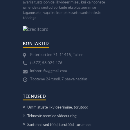
avariisituatsioonide likvideerimisel, kui ka hoonete
ja nendega seotud võrkude ekspluateerimise
tagamiseks, vajalike komplekssete santehniliste
töödega.
KONTAKTID
Peterburi tee 71, 11415, Tallinn
(+372) 58 024 476
infotorufix@gmail.com
Töötame 24 tundi, 7 päeva nädalas
TEENUSED
Ummistuste likvideerimine, torutööd
Tehnosüsteemide videouuring
Santehnilised tööd, torutööd, torumees