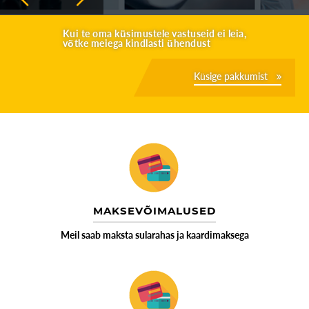
Kui te oma küsimustele vastuseid ei leia,
võtke meiega kindlasti ühendust
Küsige pakkumist
MAKSEVÕIMALUSED
Meil saab maksta sularahas ja kaardimaksega