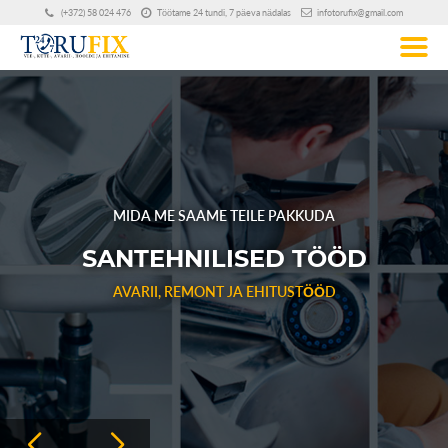
(+372) 58 024 476
Töötame 24 tundi, 7 päeva nädalas
infotorufix@gmail.com
MIDA ME SAAME TEILE PAKKUDA
SANTEHNILISED TÖÖD
AVARII, REMONT JA EHITUSTÖÖD