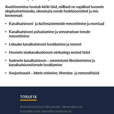
Avariiteenistus teostab kõiki töid, millised on vajalikud hoonete
ekspluateerimiseks, olenemata nende funktsioonidest ja mis
koosnevad:
Kanalisatsiooni- ja küttesüsteemide remontimine ja montaaž
Kanalisatsiooni puhastamine ja veevarustuse torude
remontimine
Lokaalse kanalisatsiooni hooldamine ja remont
Hoonete sisekanalisatsiooni võrkudega seotud tööd
Sadevete kanalisatsioon – ummistuste likvideerimine ja
kanalisatsioonitorude hooldamine
Soojustrassid – lekete otsimine, tihendus- ja remonditööd
TORUFIX
Avariiteenistuse tähtsamaks ülesandeks on
komplekssete lahendite leidmine nii