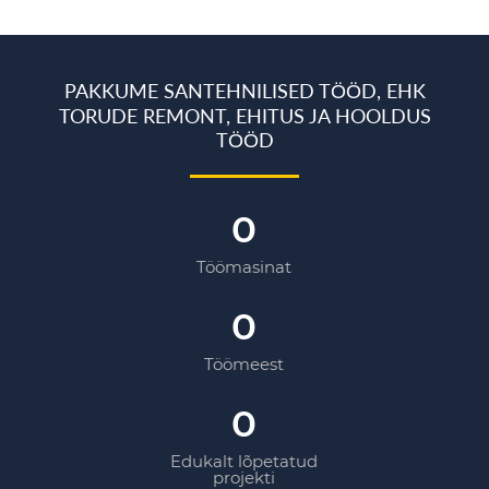
PAKKUME SANTEHNILISED TÖÖD, EHK
TORUDE REMONT, EHITUS JA HOOLDUS
TÖÖD
0
Töömasinat
0
Töömeest
0
Edukalt lõpetatud
projekti