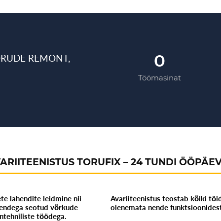
0
ORUDE REMONT,
Töömasinat
ARIITEENISTUS TORUFIX – 24 TUNDI ÖÖPÄE
e lahendite leidmine nii
Avariiteenistus teostab kõiki töi
a nendega seotud võrkude
olenemata nende funktsioonidest
ntehniliste töödega.