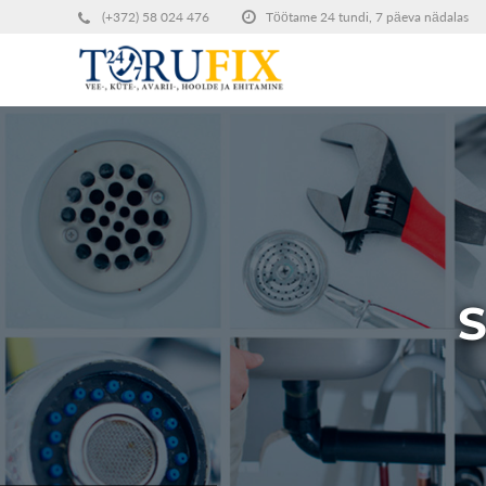
(+372) 58 024 476
Töötame 24 tundi, 7 päeva nädalas