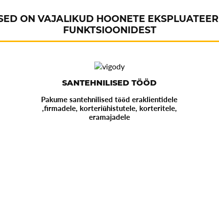
LISED ON VAJALIKUD HOONETE EKSPLUATEE
FUNKTSIOONIDEST
SANTEHNILISED TÖÖD
Pakume santehnilised tööd eraklientidele
,firmadele, korteriühistutele, korteritele,
eramajadele