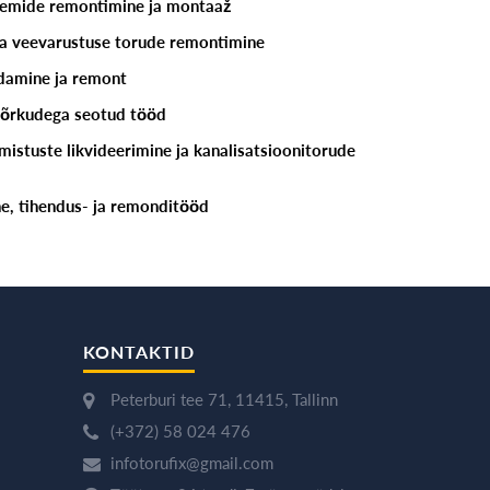
teemide remontimine ja montaaž
ja veevarustuse torude remontimine
ldamine ja remont
võrkudega seotud tööd
istuste likvideerimine ja kanalisatsioonitorude
ne, tihendus- ja remonditööd
KONTAKTID
Peterburi tee 71, 11415, Tallinn
(+372) 58 024 476
infotorufix@gmail.com