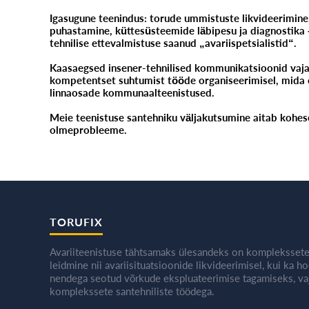
Igasugune teenindus: torude ummistuste likvideerimine,
puhastamine, küttesüsteemide läbipesu ja diagnostika
tehnilise ettevalmistuse saanud „avariispetsialistid“.
Kaasaegsed insener-tehnilised kommunikatsioonid vaja
kompetentset suhtumist tööde organiseerimisel, mida 
linnaosade kommunaalteenistused.
Meie teenistuse santehniku väljakutsumine aitab kohese
olmeprobleeme.
TORUFIX
Avariiteenistuse tähtsamaks ülesandeks on komplekssete
leidmine nii avariisituatsioonide likvideerimisel, kui ka h
nendega seotud võrkude ekspluateerimise tagamiseks, vaj
komplekssete santehniliste töödega.