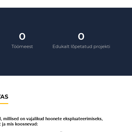
0
0
Töömeest
Edukalt lõpetatud projekti
VAS
d, millised on vajalikud hoonete ekspluateerimiseks,
 ja mis koosnevad: