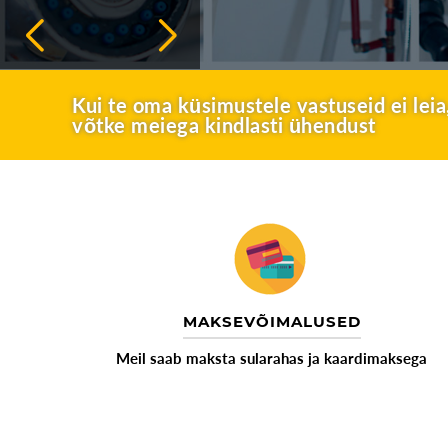
Kui te oma küsimustele vastuseid ei leia
võtke meiega kindlasti ühendust
MAKSEVÕIMALUSED
Meil saab maksta sularahas ja kaardimaksega