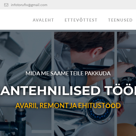
infotorufix@gmail.com
AVALEHT
ETTEVÕTTEST
TEENUSED
MIDA ME SAAME TEILE PAKKUDA
SANTEHNILISED TÖÖ
AVARII, REMONT JA EHITUSTÖÖD