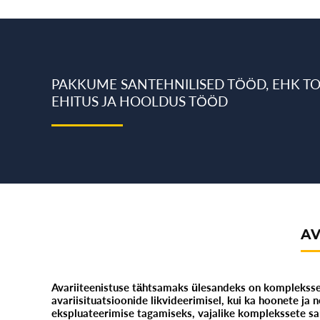
PAKKUME SANTEHNILISED TÖÖD, EHK T
EHITUS JA HOOLDUS TÖÖD
AV
Avariiteenistuse tähtsamaks ülesandeks on kompleksset
avariisituatsioonide likvideerimisel, kui ka hoonete j
ekspluateerimise tagamiseks, vajalike komplekssete sa