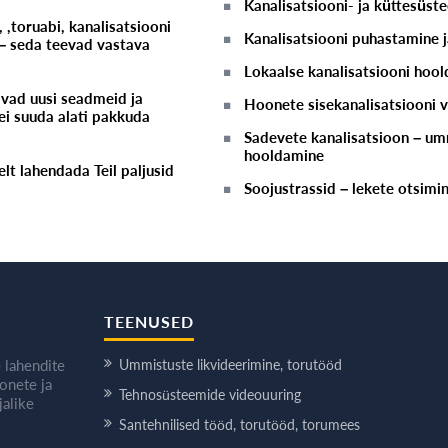
Kanalisatsiooni- ja küttesüs
 ,toruabi, kanalisatsiooni
Kanalisatsiooni puhastamine 
 – seda teevad vastava
Lokaalse kanalisatsiooni hoo
vad uusi seadmeid ja
Hoonete sisekanalisatsiooni 
ei suuda alati pakkuda
Sadevete kanalisatsioon – umm
hooldamine
lt lahendada Teil paljusid
Soojustrassid – lekete otsimi
TEENUSED
 lahendite
Ummistuste likvideerimine, torutööd
oonete ja
Tehnosüsteemide videouuring
alike
Santehnilised tööd, torutööd, torumees