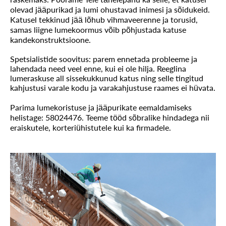
olevad jääpurikad ja lumi ohustavad inimesi ja sõidukeid.
Katusel tekkinud jää lõhub vihmaveerenne ja torusid,
samas liigne lumekoormus võib põhjustada katuse
kandekonstruktsioone.
Spetsialistide soovitus: parem ennetada probleeme ja
lahendada need veel enne, kui ei ole hilja. Reeglina
lumeraskuse all sissekukkunud katus ning selle tingitud
kahjustusi varale kodu ja varakahjustuse raames ei hüvata.
Parima lumekoristuse ja jääpurikate eemaldamiseks
helistage: 58024476. Teeme tööd sõbralike hindadega nii
eraiskutele, korteriühistutele kui ka firmadele.