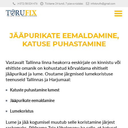
(+372) 58 024 476
Töötame 24 tundi, 7 päeva nädalas
infotorufix@gmail.com
JÄÄPURIKATE EEMALDAMINE,
KATUSE PUHASTAMINE
Vastavalt Tallinna linna heakorra eeskirjale on kinnistu või
ehitiste omanik on kohustatud kõrvaldama ehitiselt
jääpurikad ja lume. Osutame järgmised lumekoristuse
teenuseid Tallinnas ja Harjumaal:
Katuste puhastamine lumest
Jääpurikate eemaldamine
Lumekoristus
Lume ja jää kogumisel muutub selle koristamine järjest
raskemaks. Pöörame Teie tähelepanu ka selle, et katusel