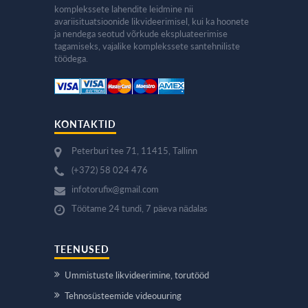
komplekssete lahendite leidmine nii
avariisituatsioonide likvideerimisel, kui ka hoonete
ja nendega seotud võrkude ekspluateerimise
tagamiseks, vajalike komplekssete santehniliste
töödega.
KONTAKTID
Peterburi tee 71, 11415, Tallinn
(+372) 58 024 476
infotorufix@gmail.com
Töötame 24 tundi, 7 päeva nädalas
TEENUSED
Ummistuste likvideerimine, torutööd
Tehnosüsteemide videouuring