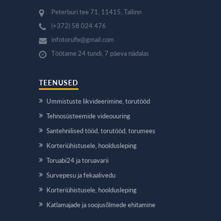
Peterburi tee 71, 11415, Tallinn
(+372) 58 024 476
infotorufix@gmail.com
Töötame 24 tundi, 7 päeva nädalas
TEENUSED
Ummistuste likvideerimine, torutööd
Tehnosüsteemide videouuring
Santehnilised tööd, torutööd, torumees
Korteriühistusele, hooldusleping
Toruabi24 ja toruavarii
Survepesu ja fekaalivedu
Korteriühistusele, hooldusleping
Katlamajade ja soojusõlmede ehitamine