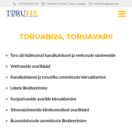
(+372) 58 024 476
Töötame 24 tundi, 7 päeva nädalas
infotorufix@gmail.com
TORUABI24, TORUAVARII
Toru abi külmunud kanalisatsiooni ja veetorude süsteemide
Veetrasside avariitööd
Kanalisatsiooni ja torustiku ummistuste kõrvaldamine
Lekete likvideerimine
Soojustrasside avariide kõrvaldamine
Tehnosüsteemide kiireloomulised avariitööd
Äravoolutorude ummistuste likvideerimine