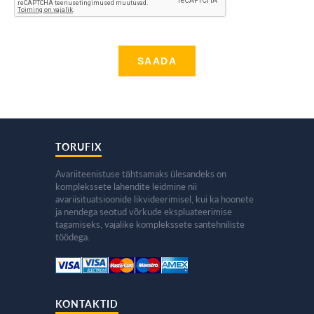
TORUFIX
Avariiteenistuse tähtsamaks ülesandeks on
komplekssete lahendite leidmine nii
avariisituatsioonide likvideerimisel, kui ka hoonete
ja nendega seotud võrkude ekspluateerimise
tagamiseks, vajalike komplekssete santehniliste
töödega.
KONTAKTID