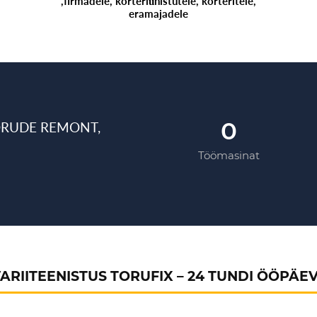
,firmadele, korteriühistutele, korteritele,
eramajadele
0
ORUDE REMONT,
Töömasinat
ARIITEENISTUS TORUFIX – 24 TUNDI ÖÖPÄE