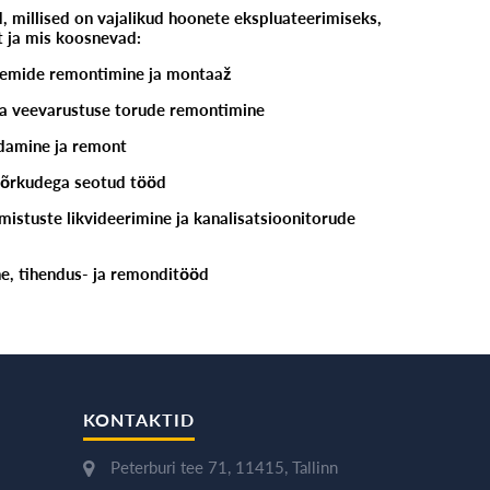
d, millised on vajalikud hoonete ekspluateerimiseks,
 ja mis koosnevad:
teemide remontimine ja montaaž
ja veevarustuse torude remontimine
ldamine ja remont
võrkudega seotud tööd
istuste likvideerimine ja kanalisatsioonitorude
ne, tihendus- ja remonditööd
KONTAKTID
Peterburi tee 71, 11415, Tallinn