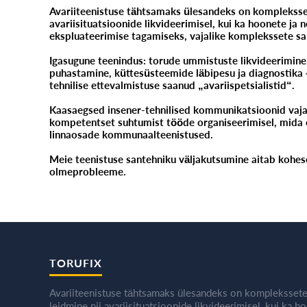
Avariiteenistuse tähtsamaks ülesandeks on kompleksset
avariisituatsioonide likvideerimisel, kui ka hoonete j
ekspluateerimise tagamiseks, vajalike komplekssete sa
Igasugune teenindus: torude ummistuste likvideerimine,
puhastamine, küttesüsteemide läbipesu ja diagnostika
tehnilise ettevalmistuse saanud „avariispetsialistid“.
Kaasaegsed insener-tehnilised kommunikatsioonid vaja
kompetentset suhtumist tööde organiseerimisel, mida 
linnaosade kommunaalteenistused.
Meie teenistuse santehniku väljakutsumine aitab kohese
olmeprobleeme.
TORUFIX
Avariiteenistuse tähtsamaks ülesandeks on komplekssete
leidmine nii avariisituatsioonide likvideerimisel, kui ka h