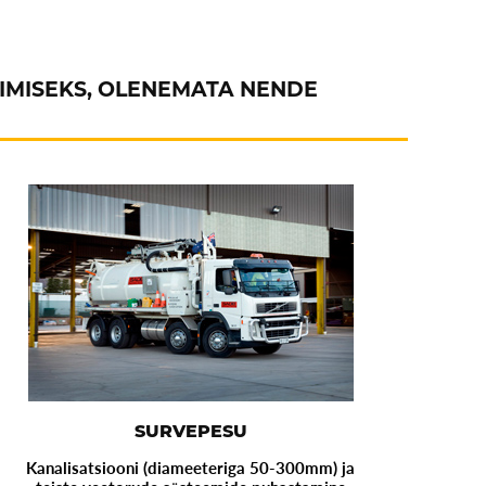
RIMISEKS, OLENEMATA NENDE
SURVEPESU
Kanalisatsiooni (diameeteriga 50-300mm) ja