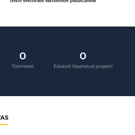
teiste veetorude süsteemide puhastamine
0
0
Töömeest
Edukalt lõpetatud projekti
VAS