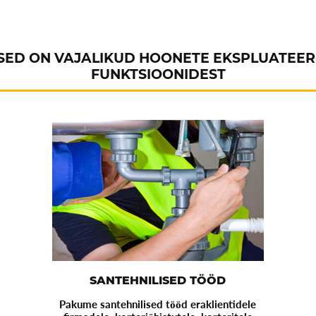
LISED ON VAJALIKUD HOONETE EKSPLUATEE
FUNKTSIOONIDEST
SANTEHNILISED TÖÖD
Pakume santehnilised tööd eraklientidele