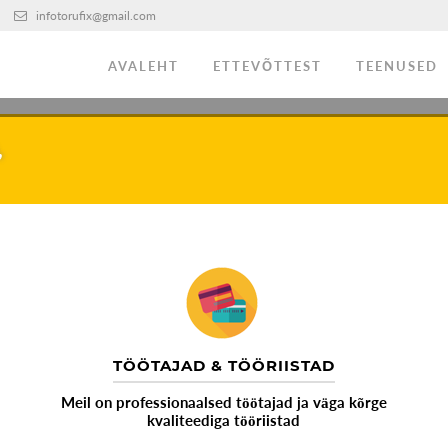
infotorufix@gmail.com
AVALEHT
ETTEVÕTTEST
TEENUSED
,
MIDA ME SAAME TEILE PAKKUDA
SANTEHNILISED TÖÖ
AVARII, REMONT JA EHITUSTÖÖD
TÖÖTAJAD & TÖÖRIISTAD
Meil on professionaalsed töötajad ja väga kõrge
kvaliteediga tööriistad