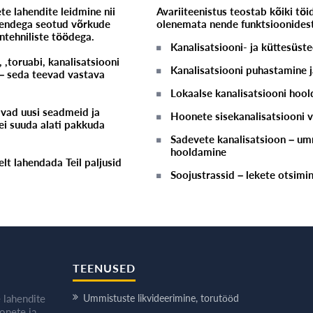
e lahendite leidmine nii
Avariiteenistus teostab kõiki töi
a nendega seotud võrkude
olenemata nende funktsioonidest
ntehniliste töödega.
Kanalisatsiooni- ja küttesüs
 ,toruabi, kanalisatsiooni
Kanalisatsiooni puhastamine 
 – seda teevad vastava
Lokaalse kanalisatsiooni hoo
vad uusi seadmeid ja
Hoonete sisekanalisatsiooni 
ei suuda alati pakkuda
Sadevete kanalisatsioon – umm
hooldamine
lt lahendada Teil paljusid
Soojustrassid – lekete otsimi
TEENUSED
 lahendite
Ummistuste likvideerimine, torutööd
oonete ja