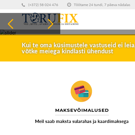
(+372) 58 024 476
Töötame 24 tundi, 7 päeva nädalas
Kui te oma küsimustele vastuseid ei leia
võtke meiega kindlasti ühendust
MAKSEVÕIMALUSED
Meil saab maksta sularahas ja kaardimaksega